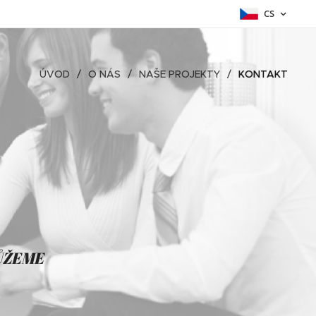
CS
ÚVOD
O NÁS
NAŠE PROJEKTY
KONTAKT
ŮŽEME