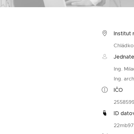
Institut
Chládko
Jednate
Ing. Mil
Ing. arc
IČO
2558599
ID dato
22mb97