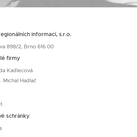
 regionálních informací, s.r.o.
va 898/2, Brno 616 00
lé firmy
ada Kadlecová
h. Michal Hadlač
1
vé schránky
s